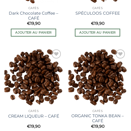
CAFÉS
CAFÉS
Dark Chocolate Coffee –
SPÉCULOOS COFFEE
CAFÉ
€
19,90
€
19,90
AJOUTER AU PANIER
AJOUTER AU PANIER
Ajouter
Ajouter
à la liste
à la liste
de
de
souhaits
souhaits
CAFÉS
CAFÉS
ORGANIC TONKA BEAN –
CREAM LIQUEUR – CAFÉ
CAFÉ
€
19,90
€
19,90