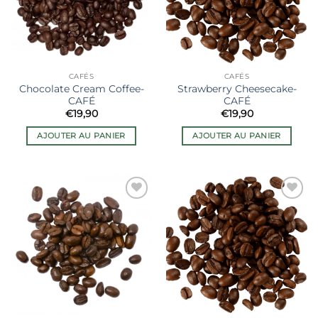
CAFÉS
CAFÉS
Chocolate Cream Coffee-
Strawberry Cheesecake-
CAFÉ
CAFÉ
€
19,90
€
19,90
AJOUTER AU PANIER
AJOUTER AU PANIER
Ajouter
Ajouter
à la liste
à la liste
de
de
souhaits
souhaits