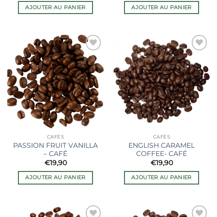
AJOUTER AU PANIER
AJOUTER AU PANIER
Ajouter
Ajouter
à la liste
à la liste
de
de
souhaits
souhaits
CAFÉS
CAFÉS
PASSION FRUIT VANILLA
ENGLISH CARAMEL
– CAFÉ
COFFEE- CAFÉ
€
19,90
€
19,90
AJOUTER AU PANIER
AJOUTER AU PANIER