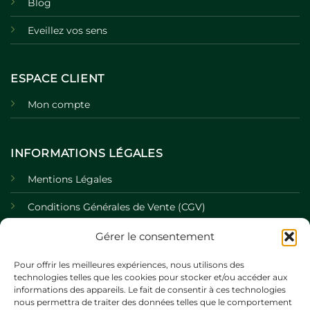
Blog
Eveillez vos sens
ESPACE CLIENT
Mon compte
INFORMATIONS LÉGALES
Mentions Légales
Conditions Générales de Vente (CGV)
Politique de Confidentialité
Gérer le consentement
Politique de Cookies
Pour offrir les meilleures expériences, nous utilisons des
technologies telles que les cookies pour stocker et/ou accéder aux
informations des appareils. Le fait de consentir à ces technologies
nous permettra de traiter des données telles que le comportement