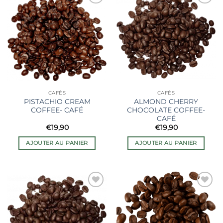
Ajouter
Ajouter
à la liste
à la liste
de
de
souhaits
souhaits
CAFÉS
CAFÉS
PISTACHIO CREAM
ALMOND CHERRY
COFFEE- CAFÉ
CHOCOLATE COFFEE-
CAFÉ
€
19,90
€
19,90
AJOUTER AU PANIER
AJOUTER AU PANIER
Ajouter
Ajouter
à la liste
à la liste
de
de
souhaits
souhaits