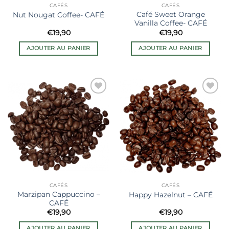
CAFÉS
CAFÉS
Café Sweet Orange
Nut Nougat Coffee- CAFÉ
Vanilla Coffee- CAFÉ
€
19,90
€
19,90
AJOUTER AU PANIER
AJOUTER AU PANIER
Ajouter
Ajouter
à la liste
à la liste
de
de
souhaits
souhaits
CAFÉS
CAFÉS
Marzipan Cappuccino –
Happy Hazelnut – CAFÉ
CAFÉ
€
19,90
€
19,90
AJOUTER AU PANIER
AJOUTER AU PANIER