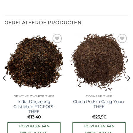
GERELATEERDE PRODUCTEN
Ajouter
Ajouter
à la liste
à la liste
de
de
souhaits
souhaits
GEWONE ZWARTE THEE
DONKERE THEE
India Darjeeling
China Pu Erh Cang Yuan-
Castleton FTGFOP1-
THEE
THEE
€
13,40
€
23,90
TOEVOEGEN AAN
TOEVOEGEN AAN