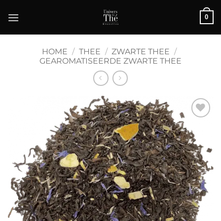
Ga
0
naar
inhoud
HOME
/
THEE
/
ZWARTE THEE
/
GEAROMATISEERDE ZWARTE THEE
Ajouter
à la liste
de
souhaits