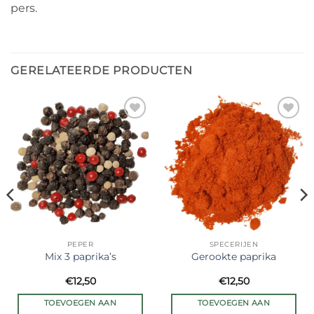
pers.
GERELATEERDE PRODUCTEN
Ajouter
Ajouter
à la liste
à la liste
de
de
souhaits
souhaits
PEPER
SPECERIJEN
Mix 3 paprika’s
Gerookte paprika
€
12,50
€
12,50
TOEVOEGEN AAN
TOEVOEGEN AAN