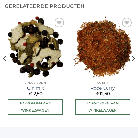
GERELATEERDE PRODUCTEN
Ajouter
Ajouter
à la liste
à la liste
de
de
souhaits
souhaits
SPECERIJEN
CURRY
Gin mix
Rode Curry
€
12,50
€
12,50
TOEVOEGEN AAN
TOEVOEGEN AAN
WINKELWAGEN
WINKELWAGEN