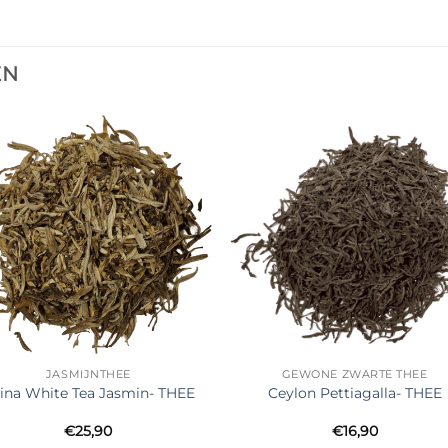
EN
Ajouter
Ajout
à la liste
à la li
de
de
souhaits
souha
JASMIJNTHEE
GEWONE ZWARTE THEE
ina White Tea Jasmin- THEE
Ceylon Pettiagalla- THEE
€
25,90
€
16,90