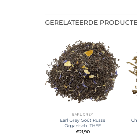
GERELATEERDE PRODUCT
Ajouter
à la liste
de
souhaits
EARL GREY
Earl Grey Goût Russe
Ch
Organisch- THEE
€
21,90