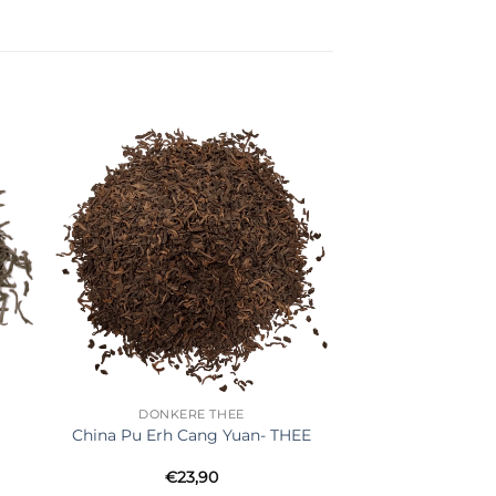
er
Ajouter
ste
à la liste
de
its
souhaits
DONKERE THEE
China Pu Erh Cang Yuan- THEE
€
23,90