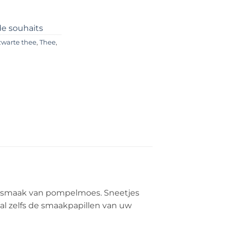
 de souhaits
zwarte thee
,
Thee
,
ge smaak van pompelmoes. Sneetjes
al zelfs de smaakpapillen van uw