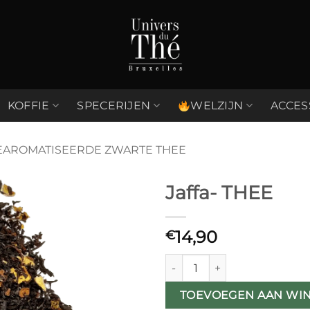
KOFFIE
SPECERIJEN
WELZIJN
ACCES
EAROMATISEERDE ZWARTE THEE
Jaffa- THEE
Ajouter
14,90
à la liste
€
de
souhaits
Jaffa- THEE aantal
TOEVOEGEN AAN WI