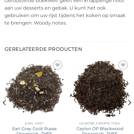
Geroosterde boekweit geeft een knapperige noot
aan uw desserts en gebak. U kunt het ook
gebruiken om uw rijst tijdens het koken op smaak
te brengen. Woody notes.
GERELATEERDE PRODUCTEN
Ajouter
Ajouter
à la liste
à la liste
de
de
souhaits
souhaits
EARL GREY
GEWONE ZWARTE THEE
Earl Grey Goût Russe
Ceylon OP Blackwood
Organisch- THEE
Organisch- THEE