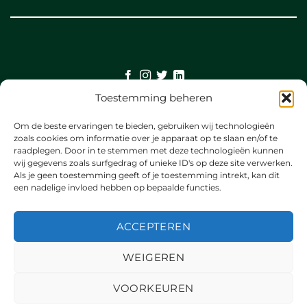
Toestemming beheren
©
Om de beste ervaringen te bieden, gebruiken wij technologieën
2026 UX Themes
zoals cookies om informatie over je apparaat op te slaan en/of te
raadplegen. Door in te stemmen met deze technologieën kunnen
wij gegevens zoals surfgedrag of unieke ID's op deze site verwerken.
TERMS
Als je geen toestemming geeft of je toestemming intrekt, kan dit
een nadelige invloed hebben op bepaalde functies.
PRIVACY
ACCEPTEREN
COOKIES
WEIGEREN
VOORKEUREN