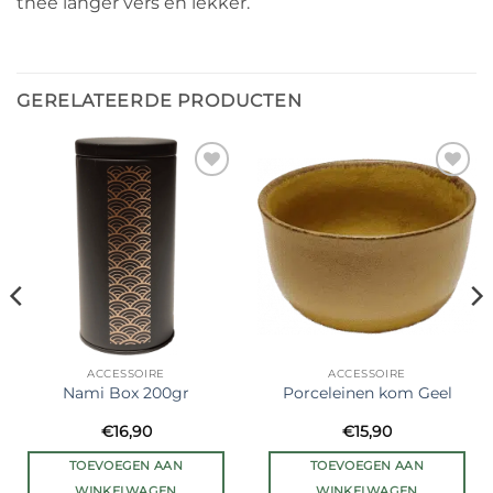
thee langer vers en lekker.
GERELATEERDE PRODUCTEN
Ajouter
Ajouter
à la liste
à la liste
de
de
souhaits
souhaits
ACCESSOIRE
ACCESSOIRE
Nami Box 200gr
Porceleinen kom Geel
€
16,90
€
15,90
TOEVOEGEN AAN
TOEVOEGEN AAN
WINKELWAGEN
WINKELWAGEN