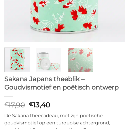
Sakana Japans theeblik –
Goudvismotief en poëtisch ontwerp
Oorspronkelijke
Huidige
17,90
13,40
€
€
prijs
prijs
De Sakana theecadeau, met zijn poëtische
was:
is:
goudvismotief op een turquoise achtergrond,
€17,90.
€13,40.