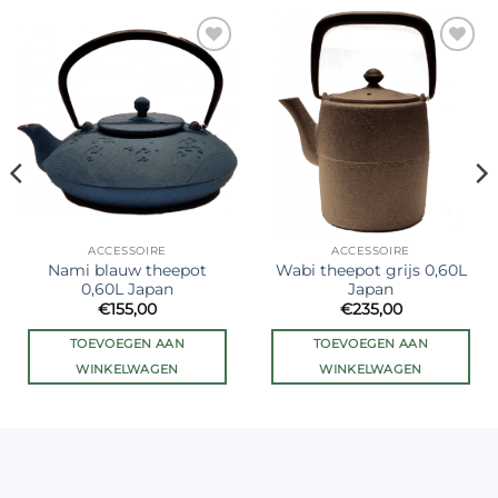
Ajouter
Ajouter
à la liste
à la liste
de
de
souhaits
souhaits
ACCESSOIRE
ACCESSOIRE
Nami blauw theepot
Wabi theepot grijs 0,60L
0,60L Japan
Japan
€
155,00
€
235,00
TOEVOEGEN AAN
TOEVOEGEN AAN
WINKELWAGEN
WINKELWAGEN