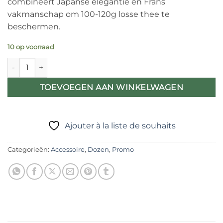
combineert Japanse elegantie en Frans
vakmanschap om 100-120g losse thee te
beschermen.
10 op voorraad
Sakana Japans theeblik – Goudvismotief en poëtisch ontwerp 
TOEVOEGEN AAN WINKELWAGEN
Ajouter à la liste de souhaits
Categorieën:
Accessoire
,
Dozen
,
Promo