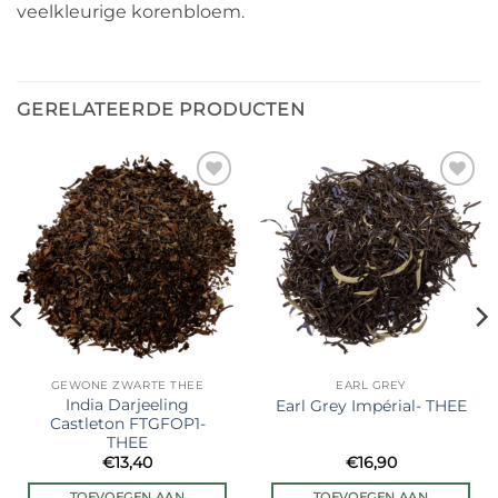
veelkleurige korenbloem.
GERELATEERDE PRODUCTEN
Ajouter
Ajouter
à la liste
à la liste
de
de
souhaits
souhaits
GEWONE ZWARTE THEE
EARL GREY
India Darjeeling
Earl Grey Impérial- THEE
Castleton FTGFOP1-
THEE
€
13,40
€
16,90
TOEVOEGEN AAN
TOEVOEGEN AAN