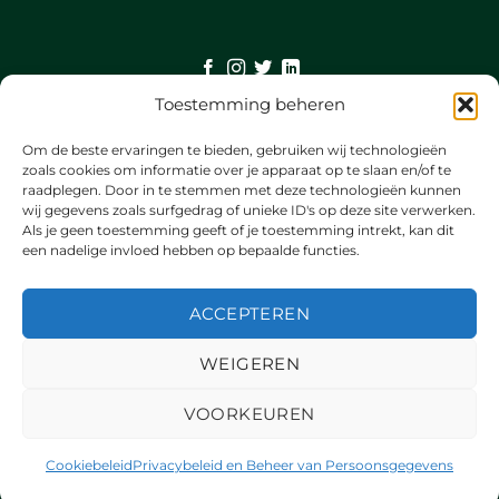
Toestemming beheren
©
Om de beste ervaringen te bieden, gebruiken wij technologieën
2026 UX Themes
zoals cookies om informatie over je apparaat op te slaan en/of te
raadplegen. Door in te stemmen met deze technologieën kunnen
wij gegevens zoals surfgedrag of unieke ID's op deze site verwerken.
TERMS
Als je geen toestemming geeft of je toestemming intrekt, kan dit
een nadelige invloed hebben op bepaalde functies.
PRIVACY
ACCEPTEREN
COOKIES
WEIGEREN
VOORKEUREN
Cookiebeleid
Privacybeleid en Beheer van Persoonsgegevens