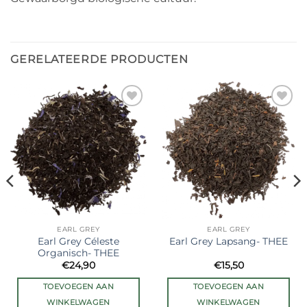
GERELATEERDE PRODUCTEN
Ajouter
Ajouter
à la liste
à la liste
de
de
souhaits
souhaits
EARL GREY
EARL GREY
Earl Grey Céleste
Earl Grey Lapsang- THEE
Organisch- THEE
€
24,90
€
15,50
TOEVOEGEN AAN
TOEVOEGEN AAN
WINKELWAGEN
WINKELWAGEN