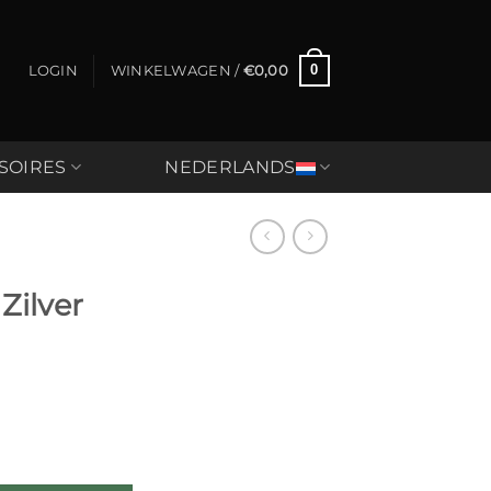
0
LOGIN
WINKELWAGEN /
€
0,00
SOIRES
NEDERLANDS
Zilver
- THEE aantal