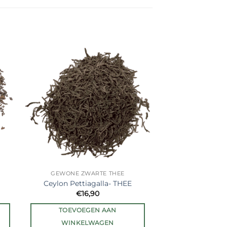
er
Ajouter
ste
à la liste
de
its
souhaits
GEWONE ZWARTE THEE
Ceylon Pettiagalla- THEE
€
16,90
TOEVOEGEN AAN
WINKELWAGEN