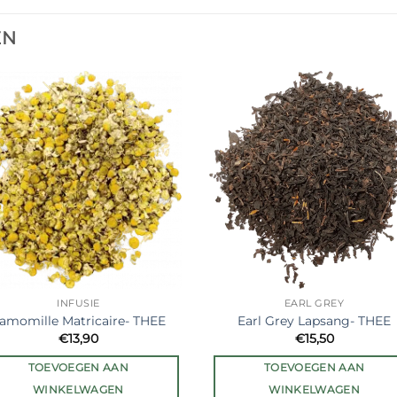
EN
Ajouter
Ajout
à la liste
à la li
de
de
souhaits
souha
INFUSIE
EARL GREY
amomille Matricaire- THEE
Earl Grey Lapsang- THEE
€
13,90
€
15,50
TOEVOEGEN AAN
TOEVOEGEN AAN
WINKELWAGEN
WINKELWAGEN