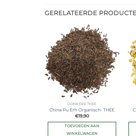
GERELATEERDE PRODUCT
Ajouter
à la liste
de
souhaits
DONKERE THEE
China Pu Erh Organisch- THEE
C
€
19,90
TOEVOEGEN AAN
WINKELWAGEN