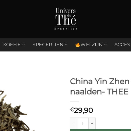
KOFFIE
SPECERIJEN
WELZIJN
ACCES
China Yin Zhen 
naalden- THEE
Ajouter
à la liste
de
29,90
€
souhaits
China Yin Zhen Zilver naalden