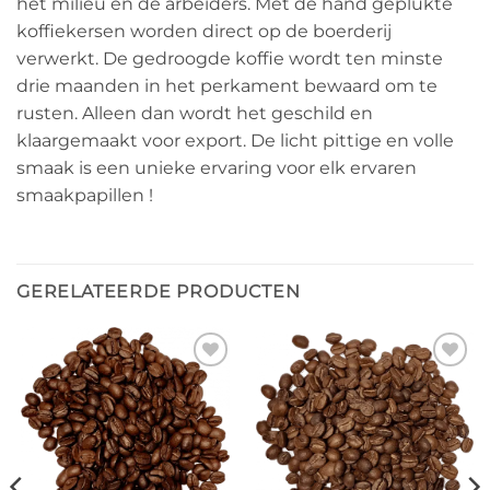
het milieu en de arbeiders. Met de hand geplukte
koffiekersen worden direct op de boerderij
verwerkt. De gedroogde koffie wordt ten minste
drie maanden in het perkament bewaard om te
rusten. Alleen dan wordt het geschild en
klaargemaakt voor export. De licht pittige en volle
smaak is een unieke ervaring voor elk ervaren
smaakpapillen !
GERELATEERDE PRODUCTEN
Ajouter
Ajouter
à la liste
à la liste
de
de
souhaits
souhaits