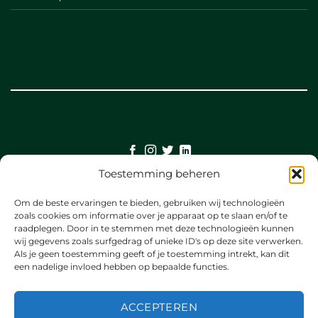
Toestemming beheren
©
Om de beste ervaringen te bieden, gebruiken wij technologieën
2026 UX Themes
zoals cookies om informatie over je apparaat op te slaan en/of te
raadplegen. Door in te stemmen met deze technologieën kunnen
wij gegevens zoals surfgedrag of unieke ID's op deze site verwerken.
TERMS
Als je geen toestemming geeft of je toestemming intrekt, kan dit
een nadelige invloed hebben op bepaalde functies.
PRIVACY
ACCEPTEREN