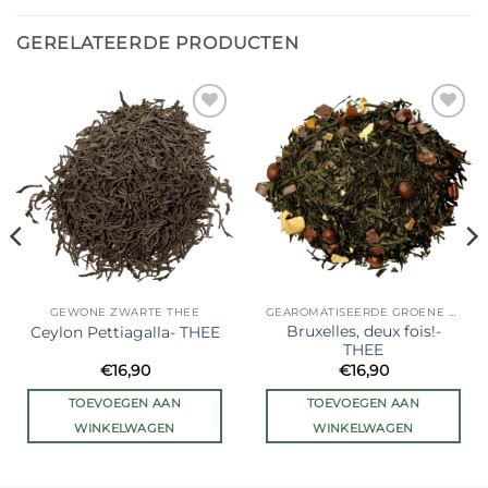
GERELATEERDE PRODUCTEN
Ajouter
Ajouter
à la liste
à la liste
de
de
souhaits
souhaits
GEWONE ZWARTE THEE
GEAROMATISEERDE GROENE THEE
Bruxelles, deux fois!-
Ceylon Pettiagalla- THEE
THEE
€
16,90
€
16,90
TOEVOEGEN AAN
TOEVOEGEN AAN
WINKELWAGEN
WINKELWAGEN