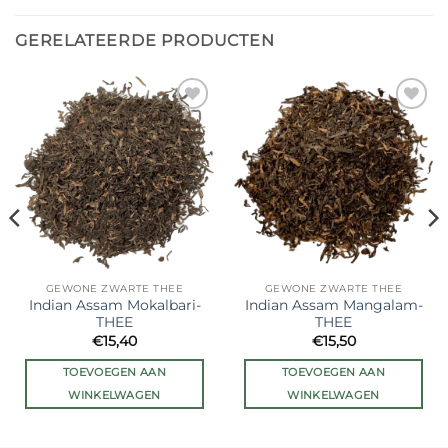
GERELATEERDE PRODUCTEN
Ajouter
Ajouter
à la liste
à la liste
de
de
souhaits
souhaits
GEWONE ZWARTE THEE
GEWONE ZWARTE THEE
Indian Assam Mokalbari-
Indian Assam Mangalam-
THEE
THEE
€
15,40
€
15,50
TOEVOEGEN AAN
TOEVOEGEN AAN
WINKELWAGEN
WINKELWAGEN