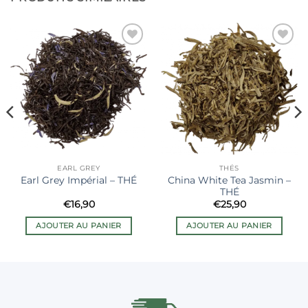
Ajouter
Ajouter
à la liste
à la liste
de
de
souhaits
souhaits
EARL GREY
THÉS
China White Tea Jasmin –
Earl Grey Impérial – THÉ
THÉ
€
16,90
€
25,90
AJOUTER AU PANIER
AJOUTER AU PANIER