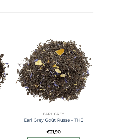
er
Ajouter
ste
à la liste
de
its
souhaits
EARL GREY
Earl Grey Goût Russe – THÉ
€
21,90