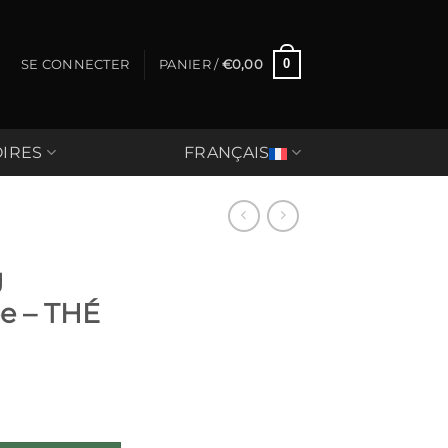
0
SE CONNECTER
PANIER /
€
0,00
IRES
FRANÇAIS
g
e – THÉ
Margaret's Hope - THÉ