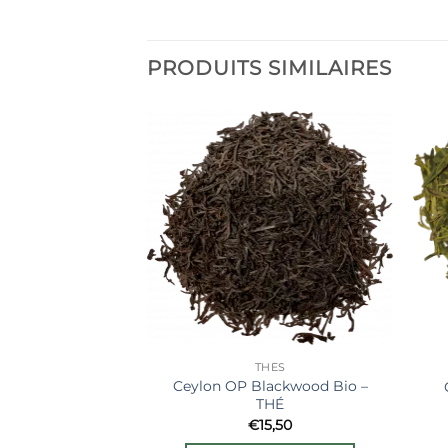
PRODUITS SIMILAIRES
Ajouter
à la liste
de
souhaits
THÉS
Ceylon OP Blackwood Bio –
THÉ
€
15,50