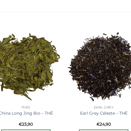
Ajouter
Ajout
à la liste
à la li
de
de
souhaits
souha
THÉS
EARL GREY
China Long Jing Bio – THÉ
Earl Grey Céleste – THÉ
€
23,90
€
24,90