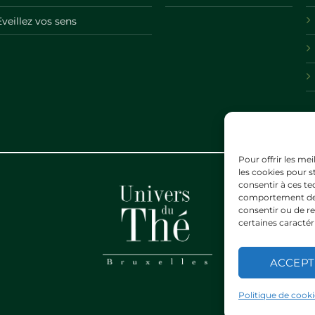
Eveillez vos sens
Pour offrir les me
les cookies pour s
consentir à ces te
comportement de na
consentir ou de re
certaines caractér
ACCEP
Politique de cooki