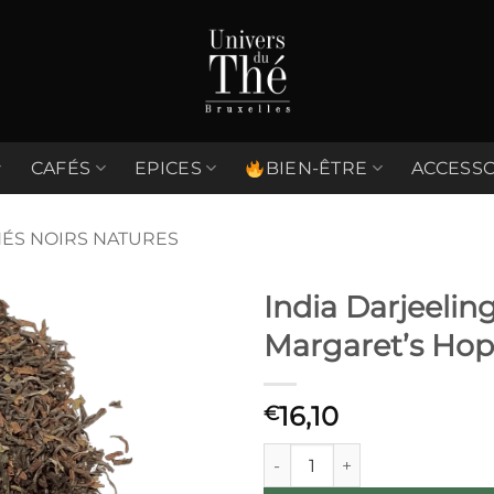
CAFÉS
EPICES
BIEN-ÊTRE
ACCESSO
HÉS NOIRS NATURES
India Darjeelin
Margaret’s Hop
Ajouter
à la liste
de
16,10
€
souhaits
quantité de India Darjeeling 