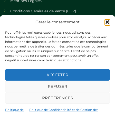
Mentions Légales
Conditions Générales de Vente (CGV)
Politique de Confidentialité
Gérer le consentement
Politique de Cookies
Pour offrir les meilleures expériences, nous utilisons des
technologies telles que les cookies pour stocker et/ou accéder aux
informations des appareils. Le fait de consentir à ces technologies
nous permettra de traiter des données telles que le comportement
de navigation ou les ID uniques sur ce site. Le fait de ne pas
consentir ou de retirer son consentement peut avoir un effet
négatif sur certaines caractéristiques et fonctions.
ACCEPTER
©
REFUSER
2026 UX Themes
PRÉFÉRENCES
TERMS
PRIVACY
COOKIES
Politique de
Politique de Confidentialité et de Gestion des