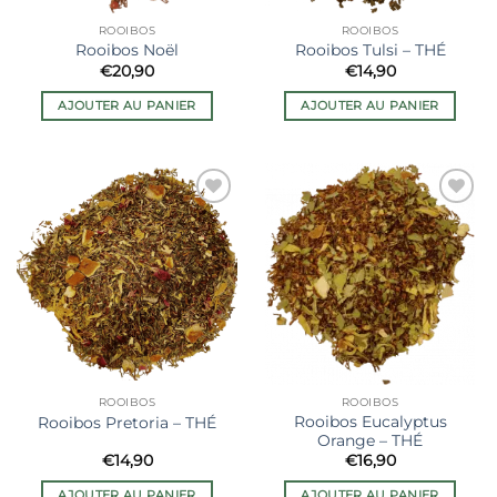
ROOIBOS
ROOIBOS
Rooibos Noël
Rooibos Tulsi – THÉ
€
20,90
€
14,90
AJOUTER AU PANIER
AJOUTER AU PANIER
Ajouter
Ajouter
à la liste
à la liste
de
de
souhaits
souhaits
ROOIBOS
ROOIBOS
Rooibos Eucalyptus
Rooibos Pretoria – THÉ
Orange – THÉ
€
14,90
€
16,90
AJOUTER AU PANIER
AJOUTER AU PANIER