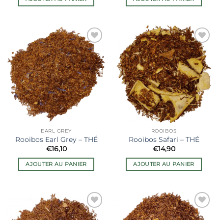
Ajouter
Ajouter
à la liste
à la liste
de
de
souhaits
souhaits
EARL GREY
ROOIBOS
Rooibos Earl Grey – THÉ
Rooibos Safari – THÉ
€
16,10
€
14,90
AJOUTER AU PANIER
AJOUTER AU PANIER
Ajouter
Ajouter