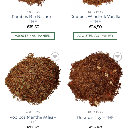
ROOIBOS
ROOIBOS
Rooibos Bio Nature –
Rooibos Windhuk Vanilla
THÉ
– THÉ
€
15,50
€
14,50
AJOUTER AU PANIER
AJOUTER AU PANIER
Ajouter
Ajouter
à la liste
à la liste
de
de
souhaits
souhaits
ROOIBOS
ROOIBOS
Rooibos Menthe Atlas –
Rooibos Joy – THÉ
THÉ
€
13,50
€
14,90