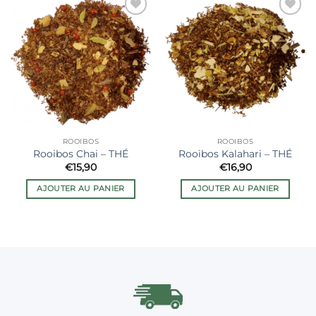
Ajouter
Ajouter
à la liste
à la liste
de
de
souhaits
souhaits
ROOIBOS
ROOIBOS
Rooibos Chai – THÉ
Rooibos Kalahari – THÉ
€
15,90
€
16,90
AJOUTER AU PANIER
AJOUTER AU PANIER