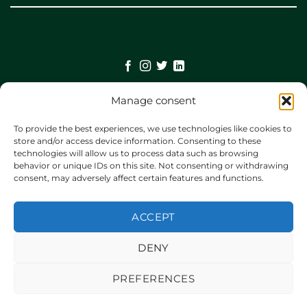
Manage consent
©
2026 UX Themes
To provide the best experiences, we use technologies like cookies to
store and/or access device information. Consenting to these
technologies will allow us to process data such as browsing
TERMS
behavior or unique IDs on this site. Not consenting or withdrawing
consent, may adversely affect certain features and functions.
PRIVACY
ACCEPT
COOKIES
DENY
PREFERENCES