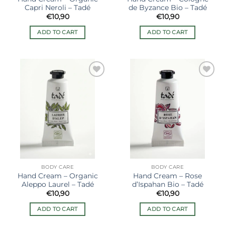
Capri Neroli – Tadé
de Byzance Bio – Tadé
€
10,90
€
10,90
ADD TO CART
ADD TO CART
Ajouter
Ajouter
à la liste
à la liste
de
de
souhaits
souhaits
BODY CARE
BODY CARE
Hand Cream – Organic
Hand Cream – Rose
Aleppo Laurel – Tadé
d’Ispahan Bio – Tadé
€
10,90
€
10,90
ADD TO CART
ADD TO CART