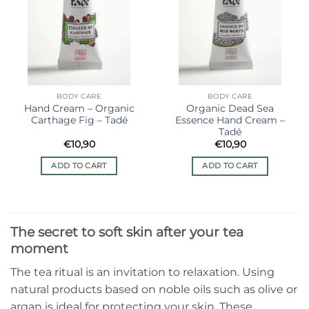
de
de
souhaits
souhaits
BODY CARE
BODY CARE
Hand Cream – Organic
Organic Dead Sea
Carthage Fig – Tadé
Essence Hand Cream –
Tadé
€
10,90
€
10,90
ADD TO CART
ADD TO CART
The secret to soft skin after your tea
moment
The tea ritual is an invitation to relaxation. Using
natural products based on noble oils such as olive or
argan is ideal for protecting your skin. These