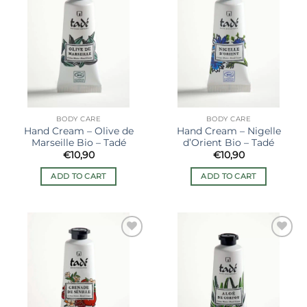
Ajouter
Ajouter
à la liste
à la liste
de
de
souhaits
souhaits
BODY CARE
BODY CARE
Hand Cream – Olive de
Hand Cream – Nigelle
Marseille Bio – Tadé
d’Orient Bio – Tadé
€
10,90
€
10,90
ADD TO CART
ADD TO CART
Ajouter
Ajouter
à la liste
à la liste
de
de
souhaits
souhaits