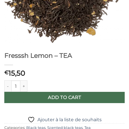
Fresssh Lemon – TEA
15,50
€
Fresssh Lemon - TEA quantity
ADD TO CART
Ajouter à la liste de souhaits
Categories:
Black teas
,
Scented black teas
,
Tea