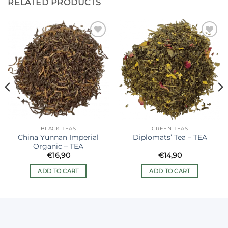
RELATED PRODUCTS
Ajouter
Ajouter
à la liste
à la liste
de
de
souhaits
souhaits
BLACK TEAS
GREEN TEAS
China Yunnan Imperial
Diplomats’ Tea – TEA
Organic – TEA
€
16,90
€
14,90
ADD TO CART
ADD TO CART