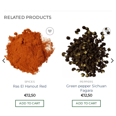
RELATED PRODUCTS
Ajouter
Ajouter
à la liste
à la liste
de
de
souhaits
souhaits
SPICES
PEPPERS
Green pepper Sichuan
Ras El Hanout Red
Fagara
€
12,50
€
12,50
ADD TO CART
ADD TO CART