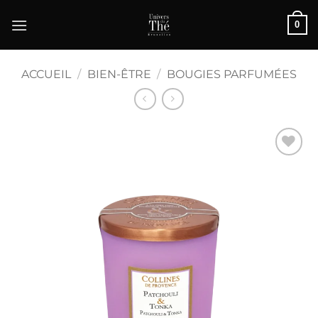
Passer
0
au
contenu
ACCUEIL
/
BIEN-ÊTRE
/
BOUGIES PARFUMÉES
Ajouter
à la liste
de
souhaits