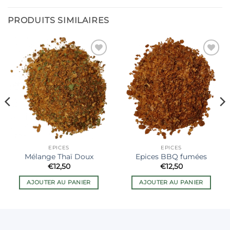
PRODUITS SIMILAIRES
Ajouter
Ajouter
à la liste
à la liste
de
de
souhaits
souhaits
EPICES
EPICES
Mélange Thaï Doux
Epices BBQ fumées
€
12,50
€
12,50
AJOUTER AU PANIER
AJOUTER AU PANIER