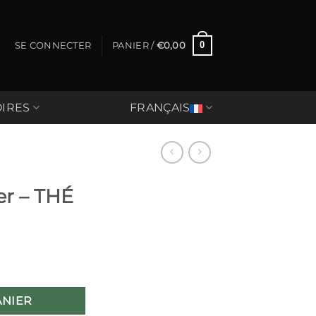
0
SE CONNECTER
PANIER /
€
0,00
IRES
FRANÇAIS
er – THÉ
- THÉ
ANIER