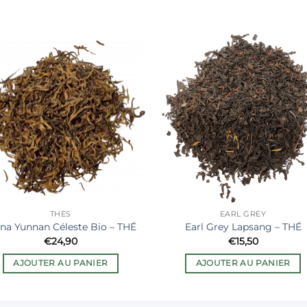
Ajouter
Ajout
à la liste
à la li
de
de
souhaits
souha
THÉS
EARL GREY
na Yunnan Céleste Bio – THÉ
Earl Grey Lapsang – THÉ
€
24,90
€
15,50
AJOUTER AU PANIER
AJOUTER AU PANIER