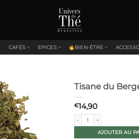
CAFÉS
EPICES
BIEN-ÊTRE
ACCESSO
Tisane du Berg
Ajouter
14,90
à la liste
€
de
souhaits
quantité de Tisane du Berger 
AJOUTER AU P