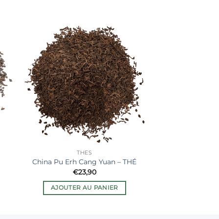
er
Ajouter
ste
à la liste
de
its
souhaits
THÉS
China Pu Erh Cang Yuan – THÉ
€
23,90
AJOUTER AU PANIER