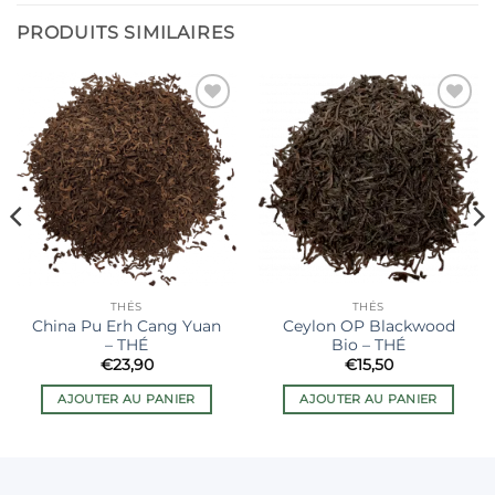
PRODUITS SIMILAIRES
Ajouter
Ajouter
à la liste
à la liste
de
de
souhaits
souhaits
THÉS
THÉS
China Pu Erh Cang Yuan
Ceylon OP Blackwood
– THÉ
Bio – THÉ
€
23,90
€
15,50
AJOUTER AU PANIER
AJOUTER AU PANIER