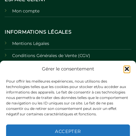
Mon compte
INFORMATIONS LÉGALES
Mentions Légales
Conditions Générales de Vente (CGV)
Politique de Confidentialité
Gérer le consentement
Politique de Cookies
Pour offrir les meilleures expériences, nous utilisons des
technologies telles que les cookies pour stocker et/ou accéder aux
informations des appareils. Le fait de consentir à ces technologies
nous permettra de traiter des données telles que le comportement
de navigation ou les ID uniques sur ce site. Le fait de ne pas
consentir ou de retirer son consentement peut avoir un effet
négatif sur certaines caractéristiques et fonctions.
ACCEPTER